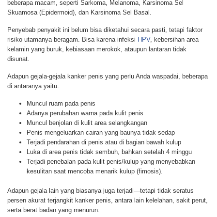
beberapa macam, seperti Sarkoma, Melanoma, Karsinoma Sel
Skuamosa (Epidermoid), dan Karsinoma Sel Basal.
Penyebab penyakit ini belum bisa diketahui secara pasti, tetapi faktor
risiko utamanya beragam. Bisa karena infeksi
HPV
, kebersihan area
kelamin yang buruk, kebiasaan merokok, ataupun lantaran tidak
disunat.
Adapun gejala-gejala kanker penis yang perlu Anda waspadai, beberapa
di antaranya yaitu:
Muncul ruam pada penis
Adanya perubahan warna pada kulit penis
Muncul benjolan di kulit area selangkangan
Penis mengeluarkan cairan yang baunya tidak sedap
Terjadi pendarahan di penis atau di bagian bawah kulup
Luka di area penis tidak sembuh, bahkan setelah 4 minggu
Terjadi penebalan pada kulit penis/kulup yang menyebabkan
kesulitan saat mencoba menarik kulup (fimosis).
Adapun gejala lain yang biasanya juga terjadi—tetapi tidak seratus
persen akurat terjangkit kanker penis, antara lain kelelahan, sakit perut,
serta berat badan yang menurun.