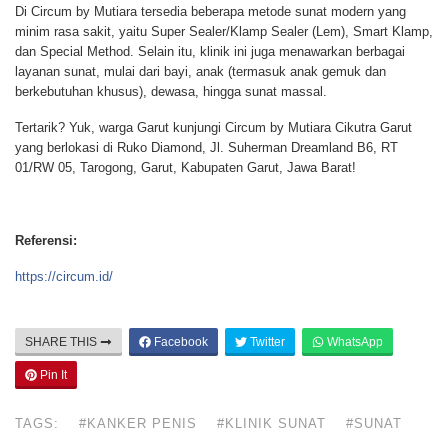
Di Circum by Mutiara tersedia beberapa metode sunat modern yang
minim rasa sakit, yaitu Super Sealer/Klamp Sealer (Lem), Smart Klamp,
dan Special Method. Selain itu, klinik ini juga menawarkan berbagai
layanan sunat, mulai dari bayi, anak (termasuk anak gemuk dan
berkebutuhan khusus), dewasa, hingga sunat massal.
Tertarik? Yuk, warga Garut kunjungi Circum by Mutiara Cikutra Garut
yang berlokasi di Ruko Diamond, Jl. Suherman Dreamland B6, RT
01/RW 05, Tarogong, Garut, Kabupaten Garut, Jawa Barat!
Referensi:
https://circum.id/
SHARE THIS
Facebook
Twitter
WhatsApp
Pin It
TAGS:
#KANKER PENIS
#KLINIK SUNAT
#SUNAT