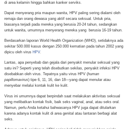
di area kelamin hingga bahkan kanker serviks.
Dapat menyerang pria maupun wanita, HPV paling sering dialami oleh
remaja dan orang dewasa yang aktif secara seksual. Untuk pria,
biasanya terjadi pada mereka yang berusia 20-24 tahun, sedangkan
untuk wanita, umumnya menyerang mereka yang berusia 16-19 tahun.
Berdasarkan laporan World Health Organization (WHO), setidaknya ada
sekitar 500.000 kasus dengan 250.000 kematian pada tahun 2002 yang
dipicu oleh virus
HPV
.
Lantas, apa penyebab dan gejala dari penyakit menular seksual yang
satu ini? Seperti yang telah disebutkan sekilas, penyakit infeksi HPV
disebabkan oleh virus. Tepatnya yaitu virus HPV (
human
papillomavirus
) tipe 6, 11, 16, dan 18—yang dapat menular atau
menyebar melalui kontak kulit ke kulit.
Virus ini umumnya dapat berpindah saat melakukan aktivitas seksual
yang melibatkan kontak fisik, baik seks vaginal, anal, atau seks oral.
Namun, perlu Anda ketahui bahwasanya HPV juga dapat ditularkan
karena adanya kontak kulit di area genital atau lantaran berbagi alat
seks.