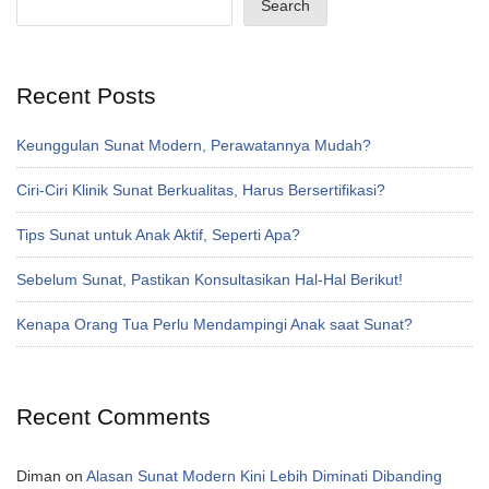
Search
Recent Posts
Keunggulan Sunat Modern, Perawatannya Mudah?
Ciri-Ciri Klinik Sunat Berkualitas, Harus Bersertifikasi?
Tips Sunat untuk Anak Aktif, Seperti Apa?
Sebelum Sunat, Pastikan Konsultasikan Hal-Hal Berikut!
Kenapa Orang Tua Perlu Mendampingi Anak saat Sunat?
Recent Comments
Diman
on
Alasan Sunat Modern Kini Lebih Diminati Dibanding