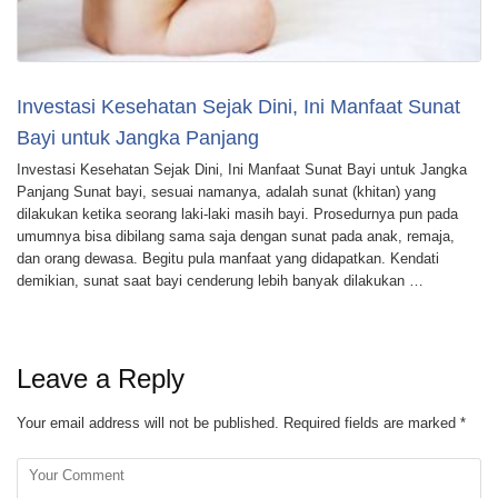
Investasi Kesehatan Sejak Dini, Ini Manfaat Sunat
Bayi untuk Jangka Panjang
Investasi Kesehatan Sejak Dini, Ini Manfaat Sunat Bayi untuk Jangka
Panjang Sunat bayi, sesuai namanya, adalah sunat (khitan) yang
dilakukan ketika seorang laki-laki masih bayi. Prosedurnya pun pada
umumnya bisa dibilang sama saja dengan sunat pada anak, remaja,
dan orang dewasa. Begitu pula manfaat yang didapatkan. Kendati
demikian, sunat saat bayi cenderung lebih banyak dilakukan …
Leave a Reply
Your email address will not be published.
Required fields are marked
*