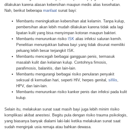
dilakukan karena alasan kebersihan maupun medis alias kesehatan.
Nah, berikut beberapa
manfaat
sunat bayi:
Membantu meningkatkan kebersihan alat kelamin. Tanpa kulup,
pembersihan akan lebih mudah dilakukan karena tidak ada lagi
lipatan kulit yang bisa menyimpan kotoran maupun bakteri.
Membantu menurunkan risiko
ISK
alias infeksi saluran kemih.
Penelitian menunjukkan bahwa bayi yang tidak disunat memiliki
peluang lebih besar terjangkit ISK.
Membantu mencegah berbagai gangguan penis, termasuk
masalah kulit dan kelainan kulup. Contohnya fimosis,
parafimosis, balanitis, dan lain-lain.
Membantu mengurangi berbagai risiko penularan penyakit
seksual di kemudian hari, seperti HIV, herpes genital,
sifilis
,
HPV, dan lain-lain.
Membantu menurunkan risiko kanker penis dan infeksi pada kulit
kulup.
Selain itu, melakukan sunat saat masih bayi juga lebih minim risiko
komplikasi akibat anestesi. Begitu pula dengan risiko trauma psikologis,
yang biasanya banyak dialami laki-laki ketika melakukan sunat saat
sudah menginjak usia remaja atau bahkan dewasa.