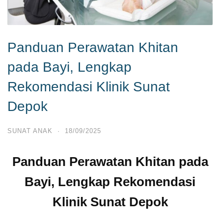
Panduan Perawatan Khitan
pada Bayi, Lengkap
Rekomendasi Klinik Sunat
Depok
SUNAT ANAK
·
18/09/2025
Panduan Perawatan Khitan pada
Bayi, Lengkap Rekomendasi
Klinik Sunat Depok