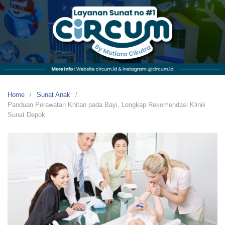
Skip
to
content
Circum
by
Mutiara
Cikutra
Klinik
Sunat
Home
Sunat Anak
Anak
Panduan Perawatan Khitan pada Bayi, Lengkap Rekomendasi Klinik
dan
Sunat Depok
Dewasa
No
#1