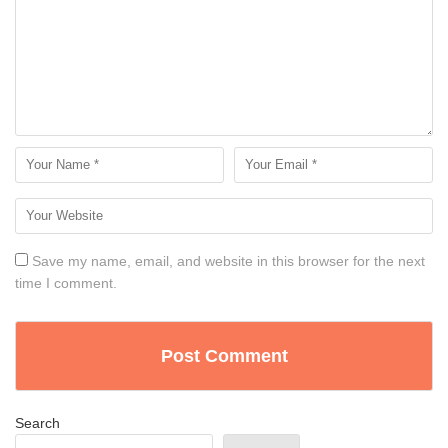
Save my name, email, and website in this browser for the next
time I comment.
Search