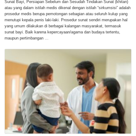
Sunat Bayi, Persiapan Sebelum dan Sesudah Tindakan Sunat (khitan)
atau yang dalam istilah medis dikenal dengan istilah “sirkumsisi” adalah
prosedur medis berupa pemotongan sebagian atau seluruh kulup yang
menutupi kepala penis laki-laki. Prosedur sunat sendiri merupakan hal
yang umum dilakukan di berbagai kalangan masyarakat, termasuk
sunat bayi. Baik karena kepercayaan/agama dan budaya tertentu,
maupun pertimbangan …