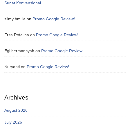
Sunat Konvensional
silmy Amilia
on
Promo Google Review!
Frita Rofalina
on
Promo Google Review!
Egi hermansyah
on
Promo Google Review!
Nuryanti
on
Promo Google Review!
Archives
August 2026
July 2026