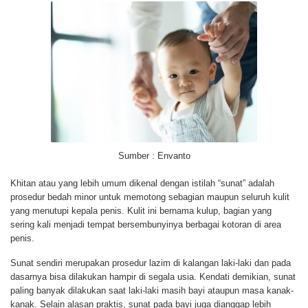
Sumber : Envanto
Khitan atau yang lebih umum dikenal dengan istilah “sunat” adalah
prosedur bedah minor untuk memotong sebagian maupun seluruh kulit
yang menutupi kepala penis. Kulit ini bernama kulup, bagian yang
sering kali menjadi tempat bersembunyinya berbagai kotoran di area
penis.
Sunat sendiri merupakan prosedur lazim di kalangan laki-laki dan pada
dasarnya bisa dilakukan hampir di segala usia. Kendati demikian, sunat
paling banyak dilakukan saat laki-laki masih bayi ataupun masa kanak-
kanak. Selain alasan praktis, sunat pada bayi juga dianggap lebih