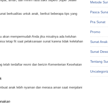
epat, aman, dan minim rasa sakit seperti Super Sealer
Metode Su
Pasca Suna
sunat berkualitas untuk anak, berikut beberapa tips yang
Pra Sunat
Promo
au akan mempermudah Anda jika misalnya ada keluhan
bisa tetap fit saat pelaksanaan sunat karena tidak kelelahan
Sunat Anak
Sunat Dew
Tentang Su
g telah terdaftar resmi dan berizin Kementerian Kesehatan
Uncategori
ak
embuat anak lebih nyaman dan merasa aman saat menjalani
unakan