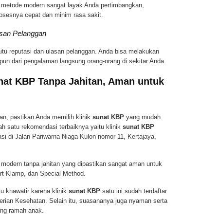
n metode modern sangat layak Anda pertimbangkan,
osesnya cepat dan minim rasa sakit.
asan Pelanggan
aitu reputasi dan ulasan pelanggan. Anda bisa melakukan
upun dari pengalaman langsung orang-orang di sekitar Anda.
nat KBP Tanpa Jahitan, Aman untuk
n, pastikan Anda memilih klinik
sunat KBP
yang mudah
ah satu rekomendasi terbaiknya yaitu klinik
sunat KBP
si di Jalan Pariwarna Niaga Kulon nomor 11, Kertajaya,
t modern tanpa jahitan yang dipastikan sangat aman untuk
rt Klamp, dan Special Method.
lu khawatir karena klinik
sunat KBP
satu ini sudah terdaftar
erian Kesehatan. Selain itu, suasananya juga nyaman serta
ang ramah anak.