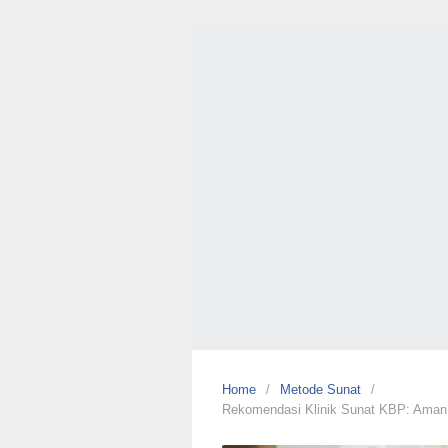
Skip
to
content
Circum
by
Mutiara
Cikutra
Klinik
Sunat
Anak
dan
Dewasa
No
#1
Home
Metode Sunat
Rekomendasi Klinik Sunat KBP: Aman,