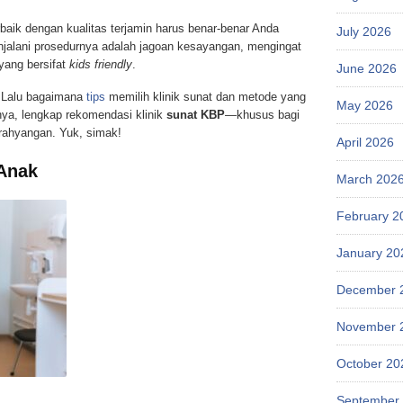
erbaik dengan kualitas terjamin harus benar-benar Anda
July 2026
enjalani prosedurnya adalah jagoan kesayangan, mengingat
ang bersifat
kids friendly
.
June 2026
? Lalu bagaimana
tips
memilih klinik sunat dan metode yang
May 2026
nya, lengkap rekomendasi klinik
sunat KBP
—khusus bagi
arahyangan. Yuk, simak!
April 2026
 Anak
March 202
February 2
January 20
December 
November 
October 20
September