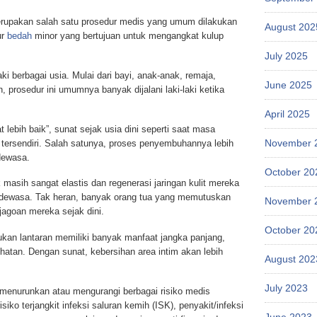
upakan salah satu prosedur medis yang umum dilakukan
August 202
ur
bedah
minor yang bertujuan untuk mengangkat kulup
July 2025
aki berbagai usia. Mulai dari bayi, anak-anak, remaja,
June 2025
 prosedur ini umumnya banyak dijalani laki-laki ketika
April 2025
 lebih baik”, sunat sejak usia dini seperti saat masa
November 
 tersendiri. Salah satunya, proses penyembuhannya lebih
dewasa.
October 20
 masih sangat elastis dan regenerasi jaringan kulit mereka
aki dewasa. Tak heran, banyak orang tua yang memutuskan
November 
jagoan mereka sejak dini.
October 20
kukan lantaran memiliki banyak manfaat jangka panjang,
hatan. Dengan sunat, kebersihan area intim akan lebih
August 202
July 2023
t menurunkan atau mengurangi berbagai risiko medis
isiko terjangkit infeksi saluran kemih (ISK), penyakit/infeksi
June 2023