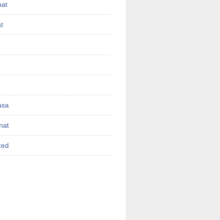
nat
t
asa
nat
zed