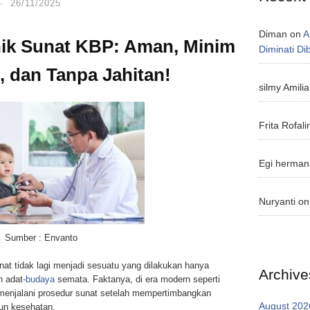
·
26/11/2025
Diman
on
A
ik Sunat KBP: Aman, Minim
Diminati D
, dan Tanpa Jahitan!
silmy Amilia
Frita Rofali
Egi herman
Nuryanti
o
Sumber : Envanto
at tidak lagi menjadi sesuatu yang dilakukan hanya
Archive
n adat-
budaya
semata. Faktanya, di era modern seperti
enjalani prosedur sunat setelah mempertimbangkan
August 202
un kesehatan.