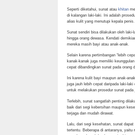
Seperti diketahui, sunat atau
khitan
mer
di kalangan laki-laki. Ini adalah prosed
alias kulit yang menutupi kepala penis.
Sunat sendiri bisa dilakukan oleh laki-l
hingga orang dewasa. Kendati demikian,
mereka masih bayi atau anak-anak.
Selain karena pertimbangan “lebih cepat
kanak-kanak juga memiliki keunggulan
cepat dibandingkan sunat pada orang 
Ini karena kulit bayi maupun anak-anak
juga jauh lebih cepat daripada laki-l
untuk melakukan prosedur sunat pada 
Terlebih, sunat sangatlah penting dila
baik dari segi kebersihan maupun kese
terjaga dan mudah dirawat.
Lalu, dari segi kesehatan, sunat dapa
tertentu. Beberapa di antaranya, yaitu r