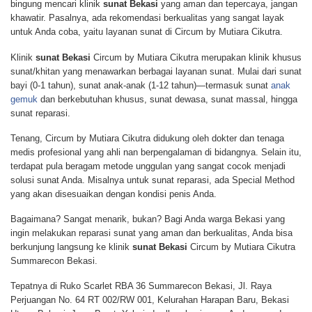
bingung mencari klinik
sunat Bekasi
yang aman dan tepercaya, jangan
khawatir. Pasalnya, ada rekomendasi berkualitas yang sangat layak
untuk Anda coba, yaitu layanan sunat di Circum by Mutiara Cikutra.
Klinik
sunat Bekasi
Circum by Mutiara Cikutra merupakan klinik khusus
sunat/khitan yang menawarkan berbagai layanan sunat. Mulai dari sunat
bayi (0-1 tahun), sunat anak-anak (1-12 tahun)—termasuk sunat
anak
gemuk
dan berkebutuhan khusus, sunat dewasa, sunat massal, hingga
sunat reparasi.
Tenang, Circum by Mutiara Cikutra didukung oleh dokter dan tenaga
medis profesional yang ahli nan berpengalaman di bidangnya. Selain itu,
terdapat pula beragam metode unggulan yang sangat cocok menjadi
solusi sunat Anda. Misalnya untuk sunat reparasi, ada Special Method
yang akan disesuaikan dengan kondisi penis Anda.
Bagaimana? Sangat menarik, bukan? Bagi Anda warga Bekasi yang
ingin melakukan reparasi sunat yang aman dan berkualitas, Anda bisa
berkunjung langsung ke klinik
sunat Bekasi
Circum by Mutiara Cikutra
Summarecon Bekasi.
Tepatnya di Ruko Scarlet RBA 36 Summarecon Bekasi, Jl. Raya
Perjuangan No. 64 RT 002/RW 001, Kelurahan Harapan Baru, Bekasi