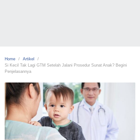
Skip
to
content
Circum
by
Mutiara
Cikutra
Klinik
Sunat
Home
Artikel
Anak
Si Kecil Tak Lagi GTM Setelah Jalani Prosedur Sunat Anak? Begini
dan
Penjelasannya
Dewasa
No
#1