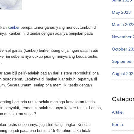
May 2023
March 202
pakan
kanker
berupa tumor ganas yang muncul/tumbuh di
sanya, kanker ini ditandai dengan adanya benjolan pada
November 
October 20
sel-sel ganas (kanker) berkembang di jaringan salah satu
er ini sebenarnya cukup jarang menyerang kedua testis,
September
.
r atau biji pelir) adalah bagian dari sistem reproduksi pria
August 202
estosteron. Letaknya di bagian luar tubuh, tepatnya di
tum. Secara umum, setiap pria memiliki testis dengan
Categor
penting bagi pria untuk selalu menjaga kesehatan testis
an penyakit, termasuk salah satunya kanker testis. Lantas,
Artikel
gan melakukan sunat?
Berita
er testis sebenarnya juga terbilang langka. Kendati
ring terjadi pada pria berusia 15-49 tahun. Jika tidak