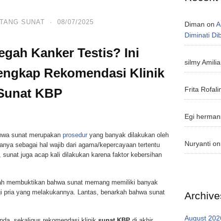
TANG SUNAT
·
08/07/2025
Diman
on
A
Diminati D
egah Kanker Testis? Ini
silmy Amilia
engkap Rekomendasi Klinik
Frita Rofali
Sunat KBP
Egi herman
hwa sunat merupakan
prosedur
yang banyak dilakukan oleh
Nuryanti
o
hanya sebagai hal wajib dari agama/kepercayaan tertentu
 sunat juga acap kali dilakukan karena faktor kebersihan
elah membuktikan bahwa sunat memang memiliki banyak
i pria yang melakukannya. Lantas, benarkah bahwa sunat
Archive
August 202
nda, sekaligus rekomendasi klinik
sunat KBP
di akhir