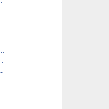
nat
t
asa
nat
zed