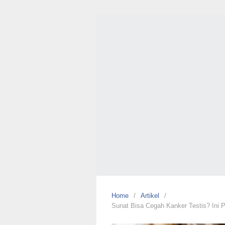
Skip
to
content
Circum
by
Mutiara
Cikutra
Klinik
Sunat
Anak
dan
Dewasa
No
#1
Home
Artikel
Sunat Bisa Cegah Kanker Testis? Ini