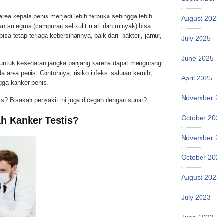
rea kepala penis menjadi lebih terbuka sehingga lebih
August 202
an smegma (campuran sel kulit mati dan minyak) bisa
isa tetap terjaga kebersihannya, baik dari bakteri, jamur,
July 2025
June 2025
k untuk kesehatan jangka panjang karena dapat mengurangi
da area penis. Contohnya, risiko infeksi saluran kemih,
April 2025
gga kanker penis.
November 
s? Bisakah penyakit ini juga dicegah dengan sunat?
October 20
h Kanker Testis?
November 
October 20
August 202
July 2023
June 2023