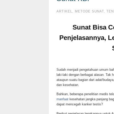
ARTIKEL
,
METODE SUNAT
,
TEN
Sunat Bisa C
Penjelasannya, L
Sudah menjadi pengetahuan umum ba
laki-laki dengan berbagai alasan. Tak 
ataupun suatu bagian dari adat/budaya,
dan kesehatan.
Bahkan, beberapa penelitian medis t
manfaat
kesehatan jangka panjang bag
dapat mencegah kanker testis?
Berikut penjelasan lengkapnya untuk A