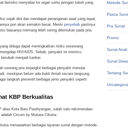
t berisiko menyebar ke organ serta jaringan tubuh yang
Metode Su
Pasca Suna
teksi sejak dini dan mendapat penanganan awal yang tepat,
annya pun akan semakin besar. Meski
penyebab
pastinya
Pra Sunat
estis biasanya memang lebih sering ditemukan pada pria
Promo
 yang diduga dapat meningkatkan risiko seseorang
Sunat Anak
ya mengidap HIV/AIDS. Sebab, penyakit ini memicu
 berubah menjadi kanker.
Sunat Dew
h seorang pria terjangkit berbagai penyakit menular
Tentang Su
di, meskipun belum ada bukti ilmiah secara langsung,
gai langkah preventif berbagai jenis penyakit seperti
Uncategori
nat KBP Berkualitas
BP alias Kota Baru Parahyangan, salah satu rekomendasi
 adalah Circum by Mutiara Cikutra.
ikutra menawarkan berbagai layanan sunat dengan metode-