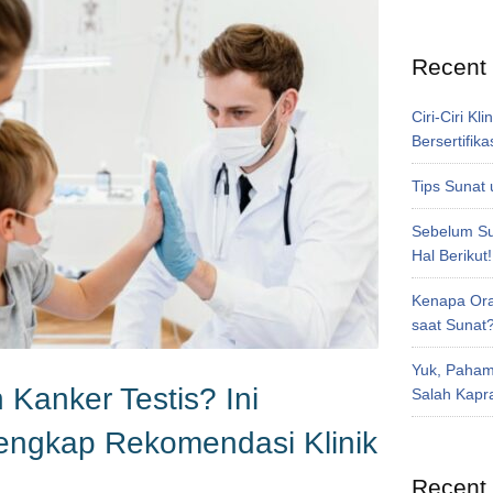
Recent
Ciri-Ciri Kl
Bersertifika
Tips Sunat 
Sebelum Sun
Hal Berikut!
Kenapa Ora
saat Sunat
Yuk, Paham
Kanker Testis? Ini
Salah Kapr
engkap Rekomendasi Klinik
Recent