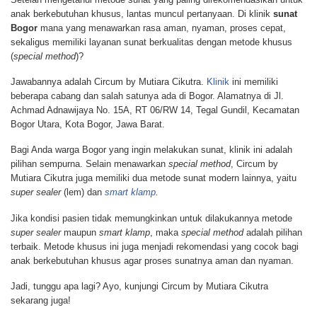
anak berkebutuhan khusus, lantas muncul pertanyaan. Di klinik
sunat
Bogor
mana yang menawarkan rasa aman, nyaman, proses cepat,
sekaligus memiliki layanan sunat berkualitas dengan metode khusus
(
special method
)?
Jawabannya adalah Circum by Mutiara Cikutra.
Klinik
ini memiliki
beberapa cabang dan salah satunya ada di Bogor. Alamatnya di Jl.
Achmad Adnawijaya No. 15A, RT 06/RW 14, Tegal Gundil, Kecamatan
Bogor Utara, Kota Bogor, Jawa Barat.
Bagi Anda warga Bogor yang ingin melakukan sunat, klinik ini adalah
pilihan sempurna. Selain menawarkan
special method
, Circum by
Mutiara Cikutra juga memiliki dua metode sunat modern lainnya, yaitu
super sealer
(lem) dan
smart klamp
.
Jika kondisi pasien tidak memungkinkan untuk dilakukannya metode
super sealer
maupun
smart klamp
, maka
special method
adalah pilihan
terbaik. Metode khusus ini juga menjadi rekomendasi yang cocok bagi
anak berkebutuhan khusus agar proses sunatnya aman dan nyaman.
Jadi, tunggu apa lagi? Ayo, kunjungi Circum by Mutiara Cikutra
sekarang juga!