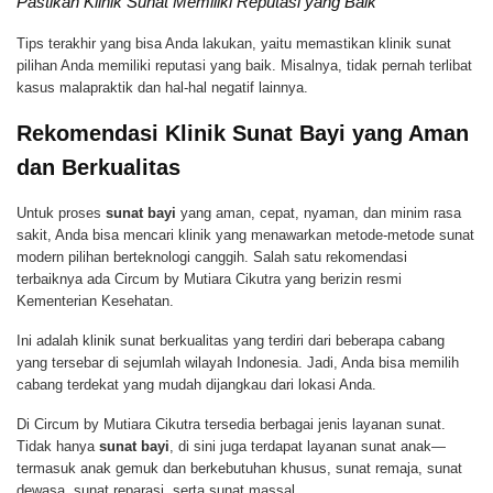
Pastikan Klinik Sunat Memiliki Reputasi yang Baik
Tips terakhir yang bisa Anda lakukan, yaitu memastikan klinik sunat
pilihan Anda memiliki reputasi yang baik. Misalnya, tidak pernah terlibat
kasus malapraktik dan hal-hal negatif lainnya.
Rekomendasi Klinik Sunat Bayi yang Aman
dan Berkualitas
Untuk proses
sunat bayi
yang aman, cepat, nyaman, dan minim rasa
sakit, Anda bisa mencari klinik yang menawarkan metode-metode sunat
modern pilihan berteknologi canggih. Salah satu rekomendasi
terbaiknya ada Circum by Mutiara Cikutra yang berizin resmi
Kementerian Kesehatan.
Ini adalah klinik sunat berkualitas yang terdiri dari beberapa cabang
yang tersebar di sejumlah wilayah Indonesia. Jadi, Anda bisa memilih
cabang terdekat yang mudah dijangkau dari lokasi Anda.
Di Circum by Mutiara Cikutra tersedia berbagai jenis layanan sunat.
Tidak hanya
sunat bayi
, di sini juga terdapat layanan sunat anak—
termasuk anak gemuk dan berkebutuhan khusus, sunat remaja, sunat
dewasa, sunat reparasi, serta sunat massal.