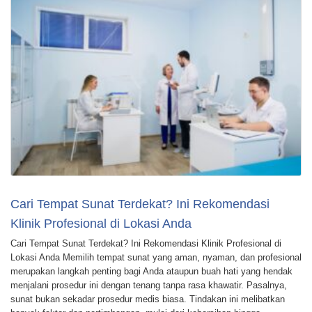
Cari Tempat Sunat Terdekat? Ini Rekomendasi
Klinik Profesional di Lokasi Anda
Cari Tempat Sunat Terdekat? Ini Rekomendasi Klinik Profesional di
Lokasi Anda Memilih tempat sunat yang aman, nyaman, dan profesional
merupakan langkah penting bagi Anda ataupun buah hati yang hendak
menjalani prosedur ini dengan tenang tanpa rasa khawatir. Pasalnya,
sunat bukan sekadar prosedur medis biasa. Tindakan ini melibatkan