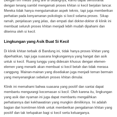
Dengan tim medis yang ahli di bidangnya, kamu dapat beristirahat
dengan tenang sambil mengamati proses khitan si kecil berjalan lancar.
Mereka tidak hanya mengutamakan aspek teknis, tapi juga memberikan
perhatian pada kenyamanan psikologis si kecil selama proses. Sikap
ramah, penjelasan yang jelas, dan empati dari dokter-dokter di klinik ini
membuat seluruh proses khitan menjadi lebih mudah dipahami dan
diterima oleh si kecil.
Lingkungan yang Asik Buat Si Kecil
Di klinik khitan terbaik di Bandung ini, tidak hanya proses khitan yang
diperhatikan, tapi juga suasana lingkungannya yang hangat dan asik
untuk si kecil. Ruang tunggu yang didesain khusus dengan elemen-
elemen yang menarik akan membuat si kecil betah dan tidak merasa
canggung. Mainan-mainan yang disediakan juga menjadi teman bermain
yang menyenangkan sebelum proses khitan dimulai.
Klinik ini memahami bahwa suasana yang positif dan santai dapat
membantu mengurangi kecemasan si kecil. Oleh karena itu, lingkungan
yang asik dan nyaman ini juga dapat membantu mengalihkan
perhatiannya dari kekhawatiran yang mungkin dimilikinya. Ini adalah
bagian dari komitmen klinik untuk memberikan pengalaman khitan yang
positif dan tak terlupakan bagi si kecil serta keluarganya.