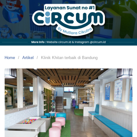
Skip
to
content
Circum
by
Mutiara
Cikutra
Klinik
Sunat
Home
Artikel
Klinik Khitan terbaik di Bandung
Anak
dan
Dewasa
No
#1