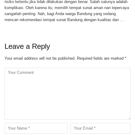
risiko tertentu jika tidak dilakukan dengan benar. Salah satunya adalah
komplikasi. Oleh karena itu, memilih tempat sunat aman nan tepercaya
sangatlah penting. Nah, bagi Anda warga Bandung yang sedang
mencari rekomendasi tempat sunat Bandung dengan kualitas dan …
Leave a Reply
Your email address will not be published.
Required fields are marked
*