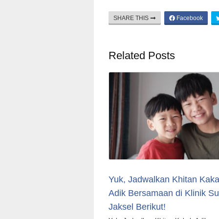
SHARE THIS
Facebook
Related Posts
Yuk, Jadwalkan Khitan Kaka
Adik Bersamaan di Klinik Su
Jaksel Berikut!