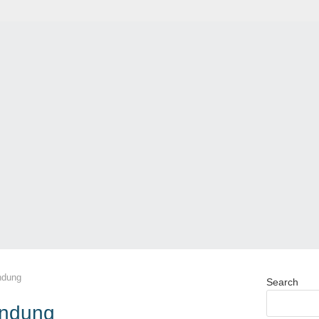
ndung
Search
andung