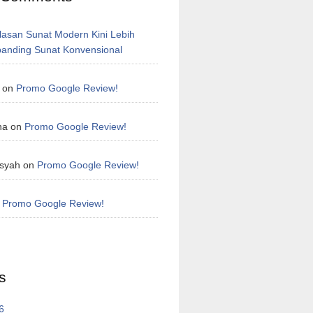
lasan Sunat Modern Kini Lebih
ibanding Sunat Konvensional
on
Promo Google Review!
na
on
Promo Google Review!
syah
on
Promo Google Review!
n
Promo Google Review!
s
6