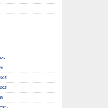
6
026
26
2025
2025
25
 2025