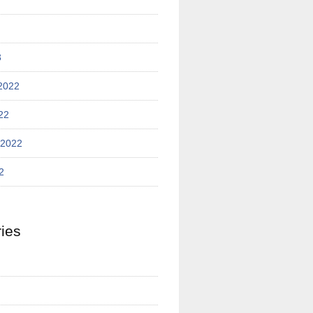
3
2022
22
 2022
2
ies