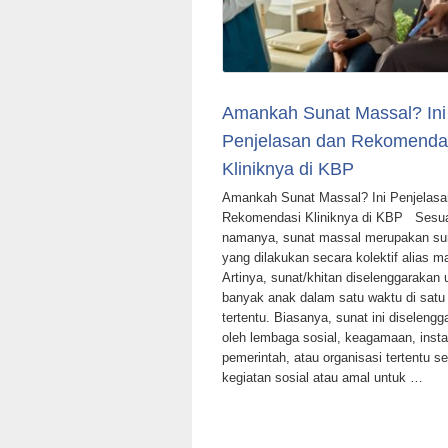
Amankah Sunat Massal? Ini
Penjelasan dan Rekomenda
Kliniknya di KBP
Amankah Sunat Massal? Ini Penjelasa
Rekomendasi Kliniknya di KBP Sesu
namanya, sunat massal merupakan su
yang dilakukan secara kolektif alias m
Artinya, sunat/khitan diselenggarakan 
banyak anak dalam satu waktu di satu
tertentu. Biasanya, sunat ini diseleng
oleh lembaga sosial, keagamaan, insta
pemerintah, atau organisasi tertentu s
kegiatan sosial atau amal untuk …