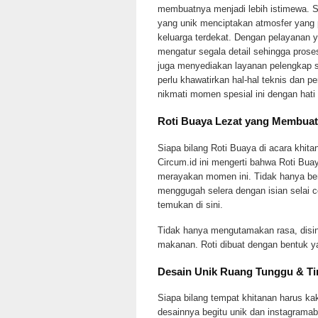
membuatnya menjadi lebih istimewa. 
yang unik menciptakan atmosfer yang
keluarga terdekat. Dengan pelayanan 
mengatur segala detail sehingga prosesi
juga menyediakan layanan pelengkap su
perlu khawatirkan hal-hal teknis dan 
nikmati momen spesial ini dengan hati
Roti Buaya Lezat yang Membuat
Siapa bilang Roti Buaya di acara khi
Circum.id ini mengerti bahwa Roti Bu
merayakan momen ini. Tidak hanya be
menggugah selera dengan isian selai c
temukan di sini.
Tidak hanya mengutamakan rasa, disin
makanan. Roti dibuat dengan bentuk y
Desain Unik Ruang Tunggu & Ti
Siapa bilang tempat khitanan harus 
desainnya begitu unik dan instagramab