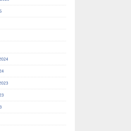
5
2024
24
2023
23
3