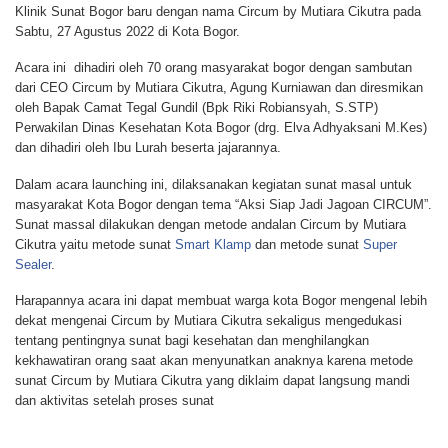
Klinik Sunat Bogor baru dengan nama Circum by Mutiara Cikutra pada
Sabtu, 27 Agustus 2022 di Kota Bogor.
Acara ini dihadiri oleh 70 orang masyarakat bogor dengan sambutan
dari CEO Circum by Mutiara Cikutra, Agung Kurniawan dan diresmikan
oleh Bapak Camat Tegal Gundil (Bpk Riki Robiansyah, S.STP)
Perwakilan Dinas Kesehatan Kota Bogor (drg. Elva Adhyaksani M.Kes)
dan dihadiri oleh Ibu Lurah beserta jajarannya.
Dalam acara launching ini, dilaksanakan kegiatan sunat masal untuk
masyarakat Kota Bogor dengan tema “Aksi Siap Jadi Jagoan CIRCUM”.
Sunat massal dilakukan dengan metode andalan Circum by Mutiara
Cikutra yaitu metode sunat
Smart Klamp
dan metode sunat
Super
Sealer
.
Harapannya acara
ini dapat membuat warga kota Bogor mengenal lebih
dekat mengenai Circum by Mutiara Cikutra sekaligus mengedukasi
tentang pentingnya sunat bagi kesehatan dan menghilangkan
kekhawatiran orang saat akan menyunatkan anaknya karena metode
sunat Circum by Mutiara Cikutra yang diklaim dapat langsung mandi
dan aktivitas setelah proses sunat