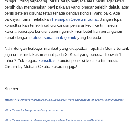
minggu. Yang terpenting Perals tetap menjaga area penis agar tetap
bersih dan mengenakan bayi pakaian yang longgar terlebih dahulu agar
penis setelah disunat tetap terjaga dengan kondisi yang baik. Ada
baiknya moms melakukan
Persiapan Sebelum Sunat
. Jangan lupa
konsultasikan terlebih dahulu kondisi penis si kecil ke tim medis,
karena beberapa kondisi seperti gemuk membutuhkan penanganan
sunat dengan
metode sunat anak gemuk
yang berbeda
Nah, dengan berbagai manfaat yang didapatkan, apakah Moms tertarik
juga untuk melakukan sunat pada Si Kecil yang berusia dibawah 1
tahun? Yuk segera
konsultasi
kondisi penis si kecil ke tim medis
Circum by Mutiara Cikutra sekarang juga!
Sumber :
h
ttps://www.londonchildrensurgery.co.uk/blog/are-there-any-benefits-of-circumcision-in-babies/
https://www.thebump.com/a/baby-circumcision
https://www.stanfordchildrens.org/en/topic/default?id=circumcision-90-P03080