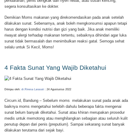
pendarahan, penis bengkak dan nyeri hebat, atau susah kencing,
segera konsultasikan ke dokter.
Demikian Moms makanan yang direkomendasikan pada anak setelah
dilakukan sunat. Sebenarnya, anak boleh mengkonsumsi apapun tetapi
harus dengan kondisi nutrisi dan gizi yang baik. Jika anak memiliki
riwayat alergi terhadap makanan tertentu, sebaiknya dihindari agar luka
sunat tidak bermasalah dan menimbulkan reaksi gatal. Semoga sehat
selalu untuk Si Kecil, Moms!
4 Fakta Sunat Yang Wajib Diketahui
Ditinjau oleh:
dr.Rinesa Larasati
: 24 Agustustus 2022
Circum.id, Bandung – Sebelum moms melakukan sunat pada anak ada
baiknya moms mengetahui terlebih dahulu beberapa fakta mengenai
sunat belum banyak diketahui. Sunat atau khiran merupakan prosedur
medis untuk memotong atau menghilangkan sebagian atau seluruh kulit
penutup depan dari penis (preputium). Sampai sekarang sunat banyak
dilakukan terutama dari sejak bayi.