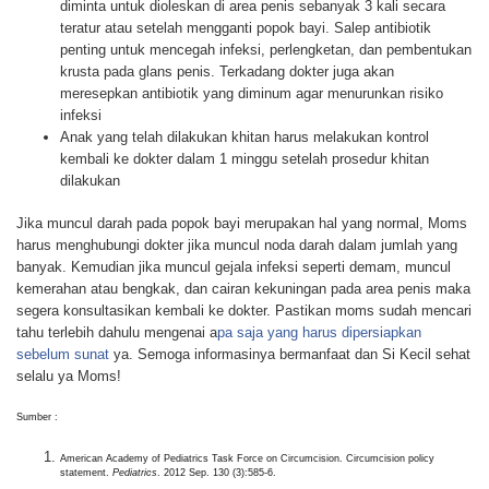
diminta untuk dioleskan di area penis sebanyak 3 kali secara
teratur atau setelah mengganti popok bayi. Salep antibiotik
penting untuk mencegah infeksi, perlengketan, dan pembentukan
krusta pada glans penis. Terkadang dokter juga akan
meresepkan antibiotik yang diminum agar menurunkan risiko
infeksi
Anak yang telah dilakukan khitan harus melakukan kontrol
kembali ke dokter dalam 1 minggu setelah prosedur khitan
dilakukan
Jika muncul darah pada popok bayi merupakan hal yang normal, Moms
harus menghubungi dokter jika muncul noda darah dalam jumlah yang
banyak. Kemudian jika muncul gejala infeksi seperti demam, muncul
kemerahan atau bengkak, dan cairan kekuningan pada area penis maka
segera konsultasikan kembali ke dokter. Pastikan moms sudah mencari
tahu terlebih dahulu mengenai a
pa saja yang harus dipersiapkan
sebelum sunat
ya. Semoga informasinya bermanfaat dan Si Kecil sehat
selalu ya Moms!
Sumber :
American Academy of Pediatrics Task Force on Circumcision. Circumcision policy
statement.
Pediatrics
. 2012 Sep. 130 (3):585-6.