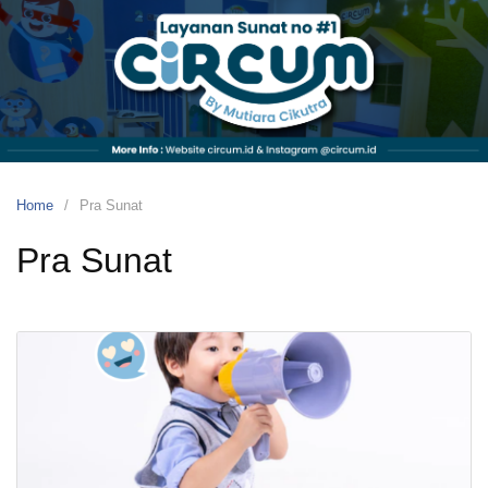
Skip
to
content
Circum
by
Mutiara
Cikutra
Klinik
Sunat
Home
Pra Sunat
Anak
dan
Pra Sunat
Dewasa
No
#1