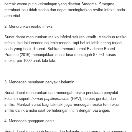
bercak warna putih kekuningan yang disebut Smegma. Smegma
membuat bau tidak sedap dan dapat meningkatkan resiko infeksi pada
area vital.
2. Menurunkan resiko infeksi
Sunat dapat menurunkan resiko infeksi saluran kemih. Meskipun resiko
infeksi laki-laki cenderung lebih rendah, tapi hal ini lebih sering terjadi
pada yang tidak disunat. Bahkan menurut jurnal Evidence-Based
Practice (2016) menunjukkan sunat bisa mencegah 87-261 kasus
infeksi per 1000 anak laki-laki.
3. Mencegah penularan penyakit kelamin
Sunat dapat menurunkan dan mencegah resiko penularan penyakit
kelamin seperti
human papilliomavirus
(HPV), herpes genital, dan
sifillis. Manfaat sunat bagi laki-laki juga mencegah resiko terinfeksi
sifillis dan klamidia saat berhubungan intim dengan pasangan.
4. Mencegah gangguan penis
Sunat dapat mencegah fimosis dan balanitis yang merupakan gangguan